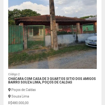
Código 2
Códig
CHÁCARA COM CASA DE 3 QUARTOS SITIO DOS AMIGOS
CASA
BAIRRO SOUZA LIMA, POÇOS DE CALDAS
APAR
Poços de Caldas
Poç
Souza Lima
Jar
R$480.000,00
R$1.1