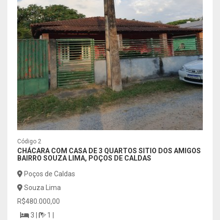
Código 2
Códig
CHÁCARA COM CASA DE 3 QUARTOS SITIO DOS AMIGOS
CASA
BAIRRO SOUZA LIMA, POÇOS DE CALDAS
APAR
Poços de Caldas
Poç
Souza Lima
Jar
R$480.000,00
R$1.1
3 |
1 |
| 355