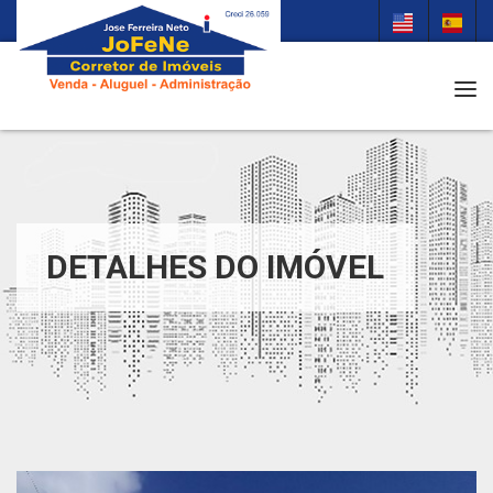
Tog
DETALHES DO IMÓVEL