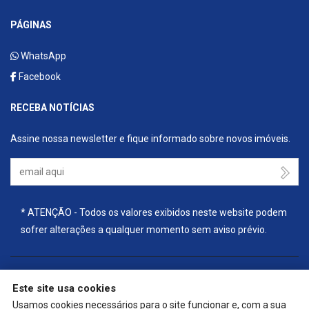
PÁGINAS
WhatsApp
Facebook
RECEBA NOTÍCIAS
Assine nossa newsletter e fique informado sobre novos imóveis.
Seu Email
* ATENÇÃO - Todos os valores exibidos neste website podem
sofrer alterações a qualquer momento sem aviso prévio.
Este site usa cookies
🔒
| Copyright © 2025 - Website gerado por
ImobSystem - Sistema
Usamos cookies necessários para o site funcionar e, com a sua
de Gestão Imobiliária
|
Política de Privacidade e Cookies
|