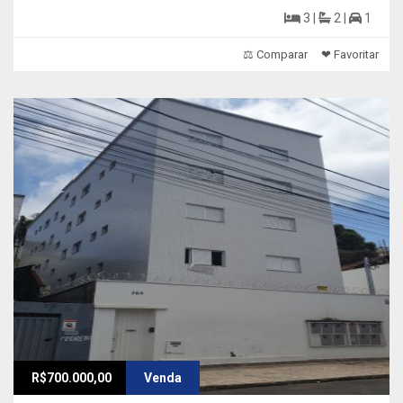
3 |
2 |
1
⚖ Comparar
❤ Favoritar
R$700.000,00
Venda