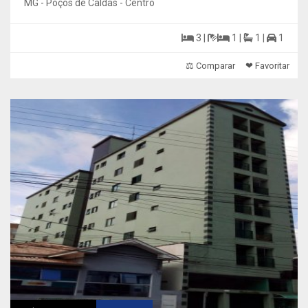
MG - Poços de Caldas - Centro
3 |
1 |
1 |
1
⚖ Comparar
❤ Favoritar