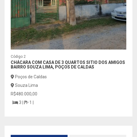
Código 2
Códig
CHÁCARA COM CASA DE 3 QUARTOS SITIO DOS AMIGOS
CASA
BAIRRO SOUZA LIMA, POÇOS DE CALDAS
APAR
Poços de Caldas
Poç
Souza Lima
Jar
R$480.000,00
R$1.1
3 |
1 |
| 355