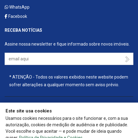
WhatsApp
Facebook
RECEBA NOTÍCIAS
Assine nossa newsletter e fique informado sobre novos imóveis.
Seu Email
* ATENÇÃO - Todos os valores exibidos neste website podem
sofrer alterações a qualquer momento sem aviso prévio.
Este site usa cookies
🔒
| Copyright © 2025 - Website gerado por
ImobSystem - Sistema
Usamos cookies necessários para o site funcionar e, com a sua
de Gestão Imobiliária
|
Política de Privacidade e Cookies
|
autorização, cookies de medição de audiência e de publicidade.
Preferências de cookies
|
Meus dados
Você escolhe o que aceitar — e pode mudar de ideia quando
quiser.
Política de Privacidade e Cookies