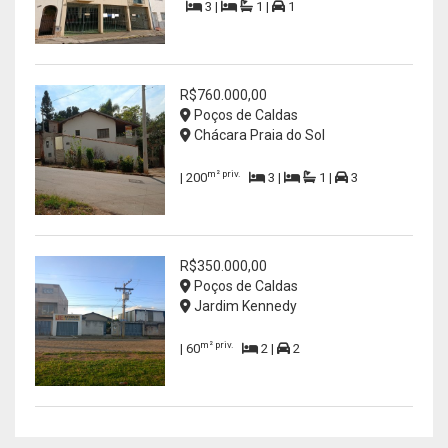
3 |
1 |
1
R$760.000,00
Poços de Caldas
Chácara Praia do Sol
m² priv.
| 200
3 |
1 |
3
R$350.000,00
Poços de Caldas
Jardim Kennedy
m² priv.
| 60
2 |
2