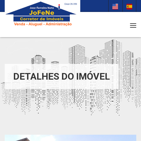
Tog
DETALHES DO IMÓVEL