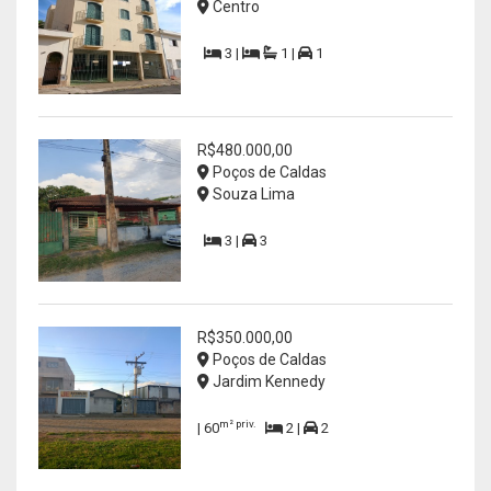
Centro
3 |
1 |
1
R$480.000,00
Poços de Caldas
Souza Lima
3 |
3
R$350.000,00
Poços de Caldas
Jardim Kennedy
m² priv.
| 60
2 |
2