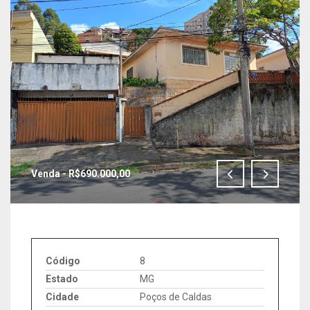
Venda - R$690.000,00
IMAGENS EM TELA CHEIA
Código
8
Estado
MG
Cidade
Poços de Caldas