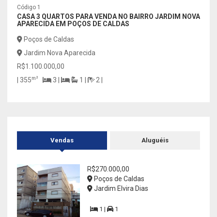
Código 1
Códig
CASA 3 QUARTOS PARA VENDA NO BAIRRO JARDIM NOVA
CHÁC
APARECIDA EM POÇOS DE CALDAS
BAIR
Poços de Caldas
Poç
Jardim Nova Aparecida
Sou
R$1.100.000,00
R$48
m²
| 355
3 |
1 |
2 |
3
Vendas
Aluguéis
R$270.000,00
Poços de Caldas
Jardim Elvira Dias
1 |
1