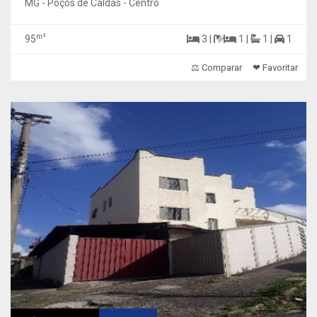
MG - Poços de Caldas - Centro
m²
95
3 |
1 |
1 |
1
⚖ Comparar
❤ Favoritar