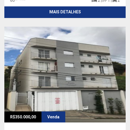
60
2 |
1 |
2
MAIS DETALHES
R$350.000,00
Venda