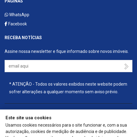
PÁGINAS
WhatsApp
Facebook
RECEBA NOTÍCIAS
Assine nossa newsletter e fique informado sobre novos imóveis.
Seu Email
* ATENÇÃO - Todos os valores exibidos neste website podem
sofrer alterações a qualquer momento sem aviso prévio.
Este site usa cookies
🔒
| Copyright © 2025 - Website gerado por
ImobSystem - Sistema
Usamos cookies necessários para o site funcionar e, com a sua
de Gestão Imobiliária
|
Política de Privacidade e Cookies
|
autorização, cookies de medição de audiência e de publicidade.
Preferências de cookies
|
Meus dados